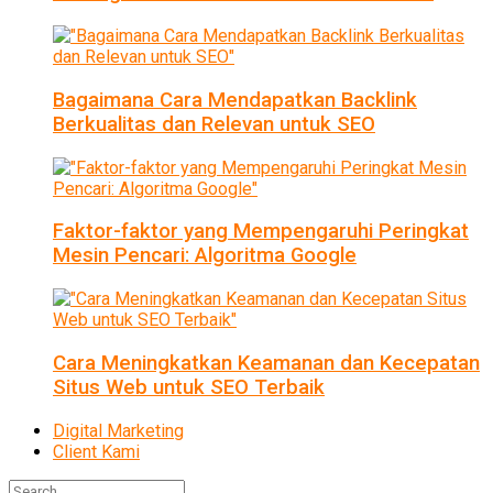
Bagaimana Cara Mendapatkan Backlink
Berkualitas dan Relevan untuk SEO
Faktor-faktor yang Mempengaruhi Peringkat
Mesin Pencari: Algoritma Google
Cara Meningkatkan Keamanan dan Kecepatan
Situs Web untuk SEO Terbaik
Digital Marketing
Client Kami