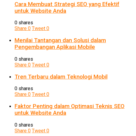
Cara Membuat Strategi SEO yang Efektif
untuk Website Anda
0 shares
Share
0
Tweet
0
Menilai Tantangan dan Solusi dalam
Pengembangan Aplikasi Mobile
0 shares
Share
0
Tweet
0
Tren Terbaru dalam Teknologi Mobil
0 shares
Share
0
Tweet
0
Faktor Penting dalam Optimasi Teknis SEO
untuk Website Anda
0 shares
Share
0
Tweet
0