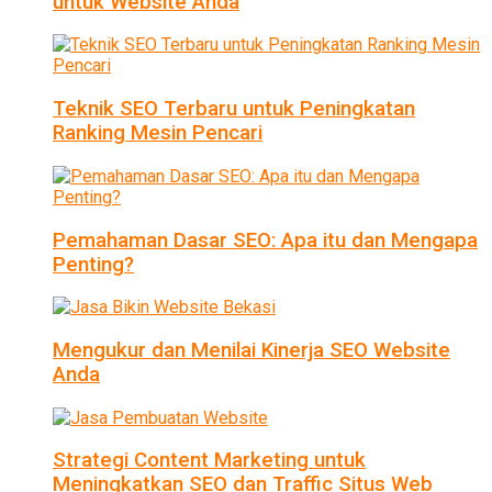
untuk Website Anda
Teknik SEO Terbaru untuk Peningkatan
Ranking Mesin Pencari
Pemahaman Dasar SEO: Apa itu dan Mengapa
Penting?
Mengukur dan Menilai Kinerja SEO Website
Anda
Strategi Content Marketing untuk
Meningkatkan SEO dan Traffic Situs Web