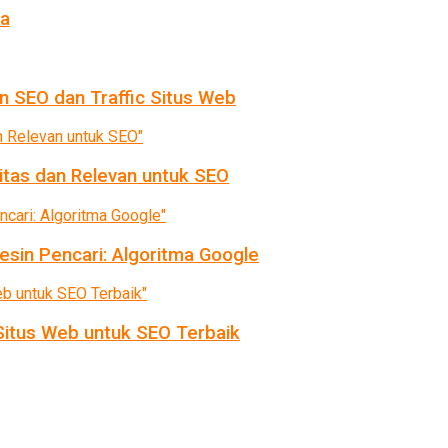
da
n SEO dan Traffic Situs Web
itas dan Relevan untuk SEO
sin Pencari: Algoritma Google
itus Web untuk SEO Terbaik