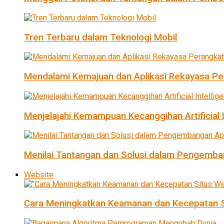
Tren Terbaru dalam Teknologi Mobil
Mendalami Kemajuan dan Aplikasi Rekayasa Pe
Menjelajahi Kemampuan Kecanggihan Artificial I
Menilai Tantangan dan Solusi dalam Pengemban
Website
Cara Meningkatkan Keamanan dan Kecepatan S