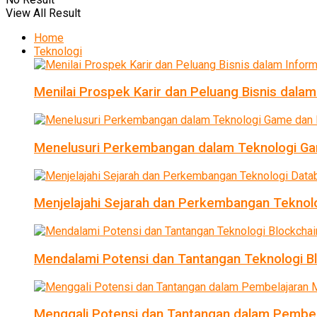
View All Result
Home
Teknologi
Menilai Prospek Karir dan Peluang Bisnis dalam
Menelusuri Perkembangan dalam Teknologi Ga
Menjelajahi Sejarah dan Perkembangan Teknol
Mendalami Potensi dan Tantangan Teknologi B
Menggali Potensi dan Tantangan dalam Pembel