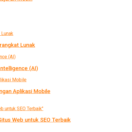
rangkat Lunak
ntelligence (AI)
gan Aplikasi Mobile
itus Web untuk SEO Terbaik