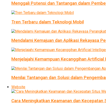
Menggali Potensi dan Tantangan dalam Pembel
Tren Terbaru dalam Teknologi Mobil
Mendalami Kemajuan dan Aplikasi Rekayasa Pe
Menjelajahi Kemampuan Kecanggihan Artificial I
Menilai Tantangan dan Solusi dalam Pengemban
Website
Cara Meningkatkan Keamanan dan Kecepatan S