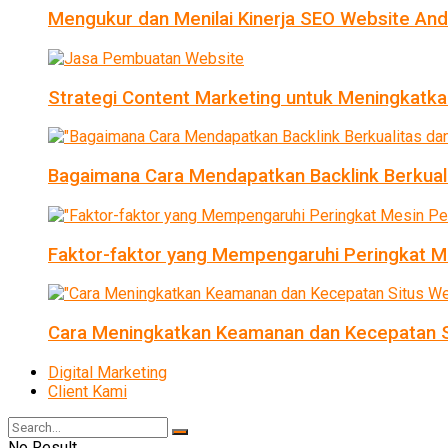
Mengukur dan Menilai Kinerja SEO Website An
Strategi Content Marketing untuk Meningkatka
Bagaimana Cara Mendapatkan Backlink Berkual
Faktor-faktor yang Mempengaruhi Peringkat Me
Cara Meningkatkan Keamanan dan Kecepatan S
Digital Marketing
Client Kami
No Result