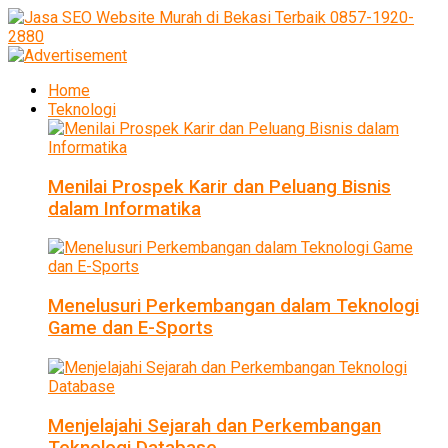
Home
Teknologi
Menilai Prospek Karir dan Peluang Bisnis
dalam Informatika
Menelusuri Perkembangan dalam Teknologi
Game dan E-Sports
Menjelajahi Sejarah dan Perkembangan
Teknologi Database