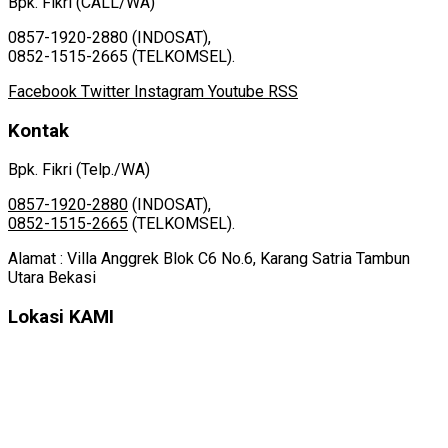
Bpk. Fikri (CALL/WA)
0857-1920-2880 (INDOSAT),
0852-1515-2665 (TELKOMSEL).
Facebook
Twitter
Instagram
Youtube
RSS
Kontak
Bpk. Fikri (Telp./WA)
0857-1920-2880
(INDOSAT),
0852-1515-2665
(TELKOMSEL).
Alamat : Villa Anggrek Blok C6 No.6, Karang Satria Tambun
Utara Bekasi
Lokasi KAMI