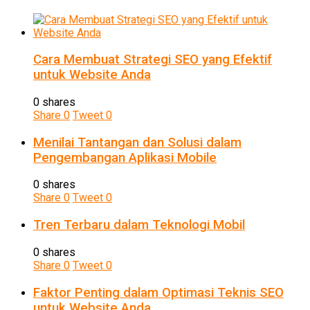
Cara Membuat Strategi SEO yang Efektif
untuk Website Anda
0 shares
Share
0
Tweet
0
Menilai Tantangan dan Solusi dalam
Pengembangan Aplikasi Mobile
0 shares
Share
0
Tweet
0
Tren Terbaru dalam Teknologi Mobil
0 shares
Share
0
Tweet
0
Faktor Penting dalam Optimasi Teknis SEO
untuk Website Anda