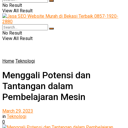
No Result
View All Result
No Result
View All Result
Home
Teknologi
Menggali Potensi dan
Tantangan dalam
Pembelajaran Mesin
March 29, 2023
in
Teknologi
0