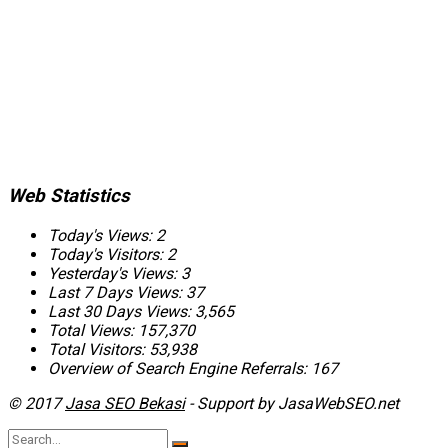
Web Statistics
Today's Views:
2
Today's Visitors:
2
Yesterday's Views:
3
Last 7 Days Views:
37
Last 30 Days Views:
3,565
Total Views:
157,370
Total Visitors:
53,938
Overview of Search Engine Referrals:
167
© 2017
Jasa SEO Bekasi
- Support by JasaWebSEO.net