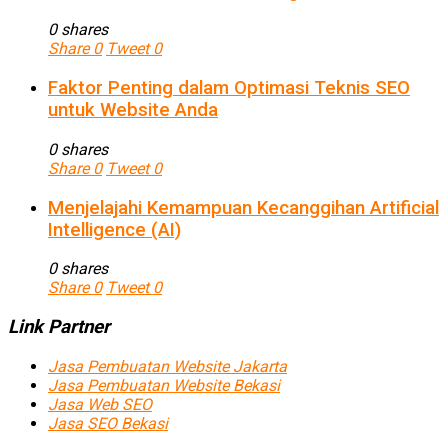
0 shares
Share
0
Tweet
0
Faktor Penting dalam Optimasi Teknis SEO
untuk Website Anda
0 shares
Share
0
Tweet
0
Menjelajahi Kemampuan Kecanggihan Artificial
Intelligence (AI)
0 shares
Share
0
Tweet
0
Link Partner
Jasa Pembuatan Website Jakarta
Jasa Pembuatan Website Bekasi
Jasa Web SEO
Jasa SEO Bekasi