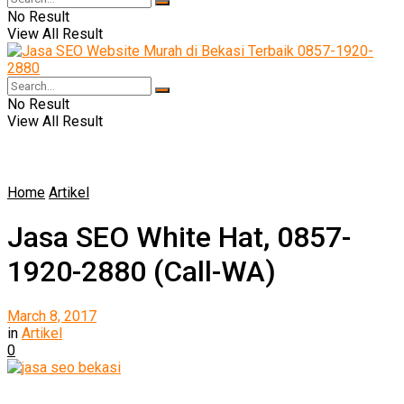
No Result
View All Result
No Result
View All Result
Home
Artikel
Jasa SEO White Hat, 0857-
1920-2880 (Call-WA)
March 8, 2017
in
Artikel
0