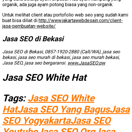
organik, ada juga ayam potong biasa yang non-organik.
Untuk melihat client atau portofolio web seo yang sudah kami
buat bisa diliat di
http://www.jakartawebdesain.com/client-
jasa-pembuatan-website/
Jasa SEO di Bekasi
Jasa SEO di Bekasi, 0857-1920-2880 (Call/WA), jasa seo
bekasi, jasa seo murah di bekasi, jasa seo murah bekasi,
Jasa SEO, jasa seo bergaransi.
www.JasaSEO.pw
Jasa SEO White Hat
Tags:
Jasa SEO White
Hat
Jasa SEO Yang Bagus
Jasa
SEO Yogyakarta
Jasa SEO
Youtube
Jasa SEO.Org
Jasa