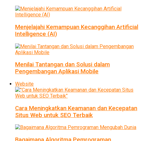
Menjelajahi Kemampuan Kecanggihan Artificial
Intelligence (AI)
Menilai Tantangan dan Solusi dalam
Pengembangan Aplikasi Mobile
Website
Cara Meningkatkan Keamanan dan Kecepatan
Situs Web untuk SEO Terbaik
Bagaimana Algoritma Pemrograman