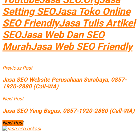
Setting SEO
Jasa Toko Online
SEO Friendly
Jasa Tulis Artikel
SEO
Jasa Web Dan SEO
Murah
Jasa Web SEO Friendly
Previous Post
Jasa SEO Website Perusahaan Surabaya, 0857-
1920-2880 (Call-WA)
Next Post
Jasa SEO Yang Bagus, 0857-1920-2880 (Call-WA)
Next Post