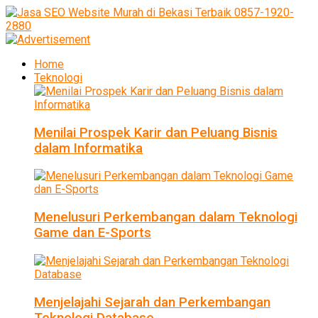
Home
Teknologi
Menilai Prospek Karir dan Peluang Bisnis
dalam Informatika
Menelusuri Perkembangan dalam Teknologi
Game dan E-Sports
Menjelajahi Sejarah dan Perkembangan
Teknologi Database