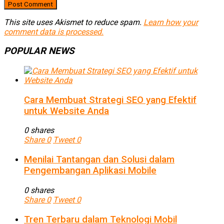
This site uses Akismet to reduce spam.
Learn how your
comment data is processed.
POPULAR NEWS
Cara Membuat Strategi SEO yang Efektif
untuk Website Anda
0 shares
Share
0
Tweet
0
Menilai Tantangan dan Solusi dalam
Pengembangan Aplikasi Mobile
0 shares
Share
0
Tweet
0
Tren Terbaru dalam Teknologi Mobil