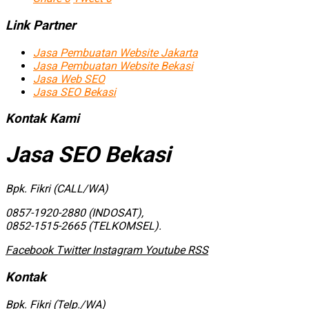
Link Partner
Jasa Pembuatan Website Jakarta
Jasa Pembuatan Website Bekasi
Jasa Web SEO
Jasa SEO Bekasi
Kontak Kami
Jasa SEO Bekasi
Bpk. Fikri (CALL/WA)
0857-1920-2880 (INDOSAT),
0852-1515-2665 (TELKOMSEL).
Facebook
Twitter
Instagram
Youtube
RSS
Kontak
Bpk. Fikri (Telp./WA)