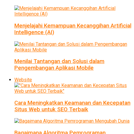
Menjelajahi Kemampuan Kecanggihan Artificial
Intelligence (AI)
Menilai Tantangan dan Solusi dalam
Pengembangan Aplikasi Mobile
Website
Cara Meningkatkan Keamanan dan Kecepatan
Situs Web untuk SEO Terbaik
Bagaimana Algoritma Pemrograman