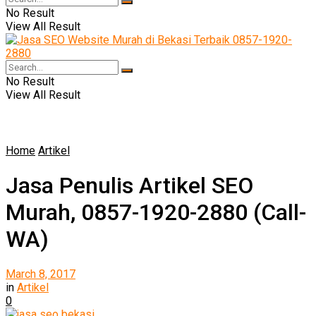
No Result
View All Result
No Result
View All Result
Home
Artikel
Jasa Penulis Artikel SEO
Murah, 0857-1920-2880 (Call-
WA)
March 8, 2017
in
Artikel
0