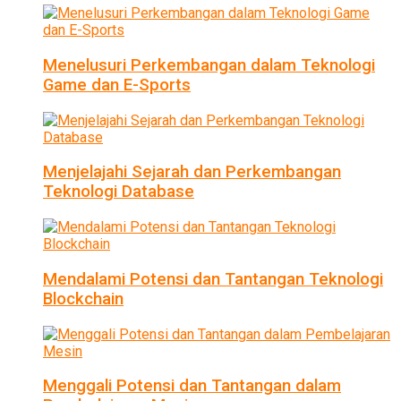
Menelusuri Perkembangan dalam Teknologi
Game dan E-Sports
Menjelajahi Sejarah dan Perkembangan
Teknologi Database
Mendalami Potensi dan Tantangan Teknologi
Blockchain
Menggali Potensi dan Tantangan dalam