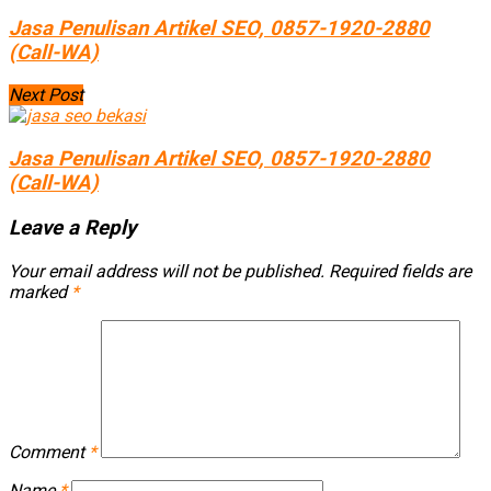
Jasa Penulisan Artikel SEO, 0857-1920-2880
(Call-WA)
Next Post
Jasa Penulisan Artikel SEO, 0857-1920-2880
(Call-WA)
Leave a Reply
Your email address will not be published.
Required fields are
marked
*
Comment
*
Name
*