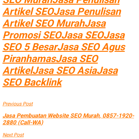
Artikel SEO
Jasa Penulisan
Artikel SEO Murah
Jasa
Promosi SEO
Jasa SEO
Jasa
SEO 5 Besar
Jasa SEO Agus
Piranhamas
Jasa SEO
Artikel
Jasa SEO Asia
Jasa
SEO Backlink
Previous Post
Jasa Pembuatan Website SEO Murah, 0857-1920-
2880 (Call-WA)
Next Post