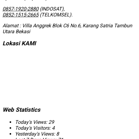
0857-1920-2880
(INDOSAT),
0852-1515-2665
(TELKOMSEL).
Alamat : Villa Anggrek Blok C6 No.6, Karang Satria Tambun
Utara Bekasi
Lokasi KAMI
Web Statistics
Today's Views:
29
Today's Visitors:
4
Yesterday's Views:
8