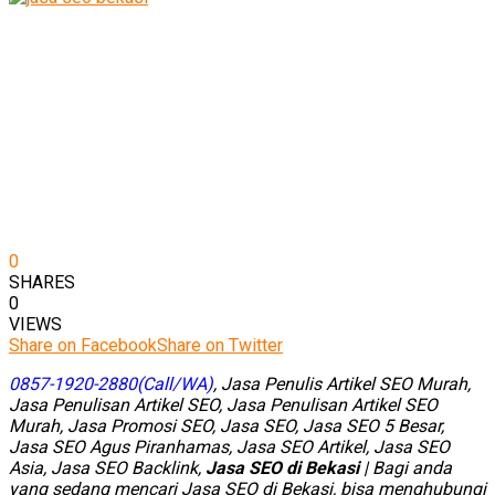
0
SHARES
0
VIEWS
Share on Facebook
Share on Twitter
0857-1920-2880(Call/WA)
, Jasa Penulis Artikel SEO Murah,
Jasa Penulisan Artikel SEO, Jasa Penulisan Artikel SEO
Murah, Jasa Promosi SEO, Jasa SEO, Jasa SEO 5 Besar,
Jasa SEO Agus Piranhamas, Jasa SEO Artikel, Jasa SEO
Asia, Jasa SEO Backlink,
Jasa SEO di Bekasi
| Bagi anda
yang sedang mencari
Jasa SEO di Bekasi
, bisa menghubungi