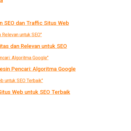
da
n SEO dan Traffic Situs Web
itas dan Relevan untuk SEO
sin Pencari: Algoritma Google
itus Web untuk SEO Terbaik