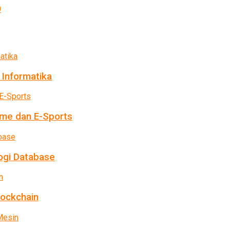
 Informatika
me dan E-Sports
ogi Database
lockchain