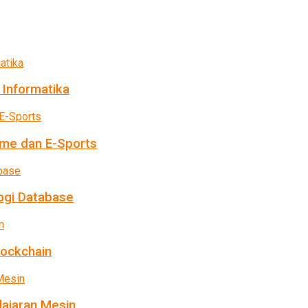
 Informatika
me dan E-Sports
ogi Database
lockchain
ajaran Mesin