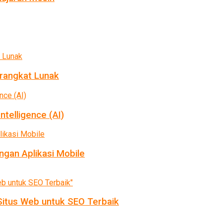
rangkat Lunak
ntelligence (AI)
gan Aplikasi Mobile
itus Web untuk SEO Terbaik