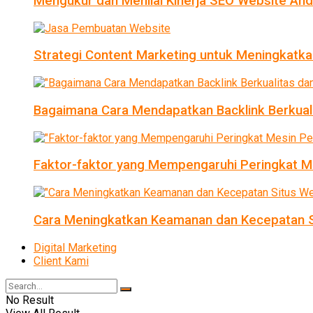
Mengukur dan Menilai Kinerja SEO Website An
Strategi Content Marketing untuk Meningkatka
Bagaimana Cara Mendapatkan Backlink Berkual
Faktor-faktor yang Mempengaruhi Peringkat Me
Cara Meningkatkan Keamanan dan Kecepatan S
Digital Marketing
Client Kami
No Result