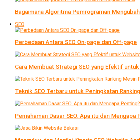
Bagaimana Algoritma Pemrograman Mengubah
SEO
Perbedaan Antara SEO On-page dan Off-page
Cara Membuat Strategi SEO yang Efektif untu
Teknik SEO Terbaru untuk Peningkatan Ranking
Pemahaman Dasar SEO: Apa itu dan Mengapa P