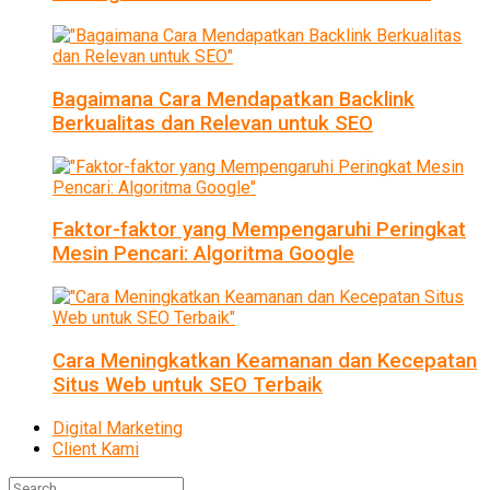
Bagaimana Cara Mendapatkan Backlink
Berkualitas dan Relevan untuk SEO
Faktor-faktor yang Mempengaruhi Peringkat
Mesin Pencari: Algoritma Google
Cara Meningkatkan Keamanan dan Kecepatan
Situs Web untuk SEO Terbaik
Digital Marketing
Client Kami