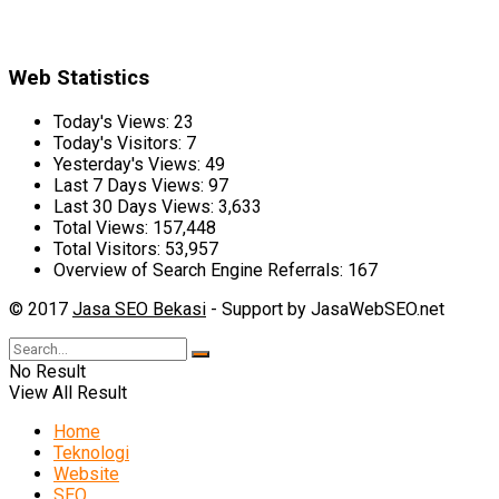
Web Statistics
Today's Views:
23
Today's Visitors:
7
Yesterday's Views:
49
Last 7 Days Views:
97
Last 30 Days Views:
3,633
Total Views:
157,448
Total Visitors:
53,957
Overview of Search Engine Referrals:
167
© 2017
Jasa SEO Bekasi
- Support by JasaWebSEO.net
No Result
View All Result
Home
Teknologi
Website
SEO