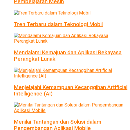
Pembelajaran Mesin
Tren Terbaru dalam Teknologi Mobil
Mendalami Kemajuan dan Aplikasi Rekayasa
Perangkat Lunak
Menjelajahi Kemampuan Kecanggihan Artificial
Intelligence (AI)
Menilai Tantangan dan Solusi dalam
Pengembangan Aplikasi Mobile