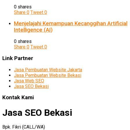
0 shares
Share
0
Tweet
0
Menjelajahi Kemampuan Kecanggihan Artificial
Intelligence (AI)
0 shares
Share
0
Tweet
0
Link Partner
Jasa Pembuatan Website Jakarta
Jasa Pembuatan Website Bekasi
Jasa Web SEO
Jasa SEO Bekasi
Kontak Kami
Jasa SEO Bekasi
Bpk. Fikri (CALL/WA)