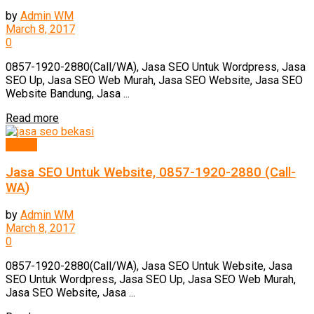
by
Admin WM
March 8, 2017
0
0857-1920-2880(Call/WA), Jasa SEO Untuk Wordpress, Jasa
SEO Up, Jasa SEO Web Murah, Jasa SEO Website, Jasa SEO
Website Bandung, Jasa ...
Read more
Artikel
Jasa SEO Untuk Website, 0857-1920-2880 (Call-
WA)
by
Admin WM
March 8, 2017
0
0857-1920-2880(Call/WA), Jasa SEO Untuk Website, Jasa
SEO Untuk Wordpress, Jasa SEO Up, Jasa SEO Web Murah,
Jasa SEO Website, Jasa ...