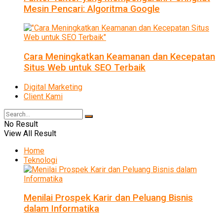
Mesin Pencari: Algoritma Google
Cara Meningkatkan Keamanan dan Kecepatan
Situs Web untuk SEO Terbaik
Digital Marketing
Client Kami
No Result
View All Result
Home
Teknologi
Menilai Prospek Karir dan Peluang Bisnis
dalam Informatika