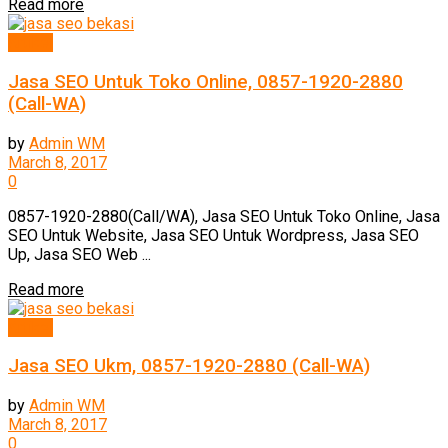
Read more
Artikel
Jasa SEO Untuk Toko Online, 0857-1920-2880
(Call-WA)
by
Admin WM
March 8, 2017
0
0857-1920-2880(Call/WA), Jasa SEO Untuk Toko Online, Jasa
SEO Untuk Website, Jasa SEO Untuk Wordpress, Jasa SEO
Up, Jasa SEO Web ...
Read more
Artikel
Jasa SEO Ukm, 0857-1920-2880 (Call-WA)
by
Admin WM
March 8, 2017
0