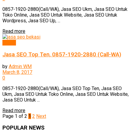
0857-1920-2880(Call/WA), Jasa SEO Ukm, Jasa SEO Untuk
Toko Online, Jasa SEO Untuk Website, Jasa SEO Untuk
Wordpress, Jasa SEO Up, ...
Read more
Artikel
Jasa SEO Top Ten, 0857-1920-2880 (Call-WA)
by
Admin WM
March 8, 2017
0
0857-1920-2880(Call/WA), Jasa SEO Top Ten, Jasa SEO
Ukm, Jasa SEO Untuk Toko Online, Jasa SEO Untuk Website,
Jasa SEO Untuk ...
Read more
Page 1 of 2
1
2
Next
POPULAR NEWS