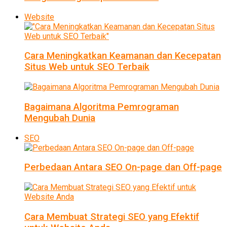
Website
Cara Meningkatkan Keamanan dan Kecepatan
Situs Web untuk SEO Terbaik
Bagaimana Algoritma Pemrograman
Mengubah Dunia
SEO
Perbedaan Antara SEO On-page dan Off-page
Cara Membuat Strategi SEO yang Efektif