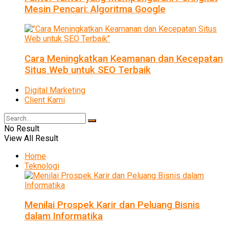
Mesin Pencari: Algoritma Google
Cara Meningkatkan Keamanan dan Kecepatan
Situs Web untuk SEO Terbaik
Digital Marketing
Client Kami
No Result
View All Result
Home
Teknologi
Menilai Prospek Karir dan Peluang Bisnis
dalam Informatika