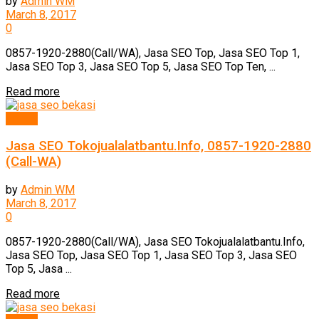
by
Admin WM
March 8, 2017
0
0857-1920-2880(Call/WA), Jasa SEO Top, Jasa SEO Top 1,
Jasa SEO Top 3, Jasa SEO Top 5, Jasa SEO Top Ten, ...
Read more
Artikel
Jasa SEO Tokojualalatbantu.Info, 0857-1920-2880
(Call-WA)
by
Admin WM
March 8, 2017
0
0857-1920-2880(Call/WA), Jasa SEO Tokojualalatbantu.Info,
Jasa SEO Top, Jasa SEO Top 1, Jasa SEO Top 3, Jasa SEO
Top 5, Jasa ...
Read more