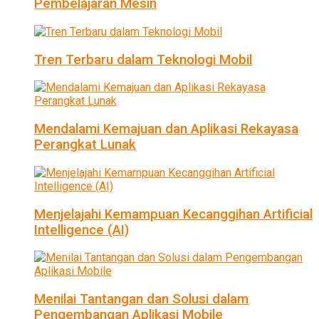
Pembelajaran Mesin
Tren Terbaru dalam Teknologi Mobil
Mendalami Kemajuan dan Aplikasi Rekayasa
Perangkat Lunak
Menjelajahi Kemampuan Kecanggihan Artificial
Intelligence (AI)
Menilai Tantangan dan Solusi dalam
Pengembangan Aplikasi Mobile