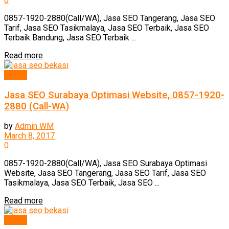
0
0857-1920-2880(Call/WA), Jasa SEO Tangerang, Jasa SEO
Tarif, Jasa SEO Tasikmalaya, Jasa SEO Terbaik, Jasa SEO
Terbaik Bandung, Jasa SEO Terbaik ...
Read more
Artikel
Jasa SEO Surabaya Optimasi Website, 0857-1920-
2880 (Call-WA)
by
Admin WM
March 8, 2017
0
0857-1920-2880(Call/WA), Jasa SEO Surabaya Optimasi
Website, Jasa SEO Tangerang, Jasa SEO Tarif, Jasa SEO
Tasikmalaya, Jasa SEO Terbaik, Jasa SEO ...
Read more
Artikel