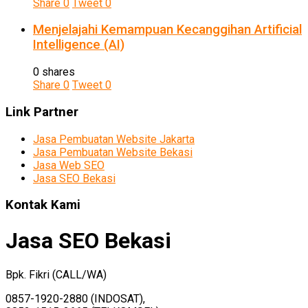
Share
0
Tweet
0
Menjelajahi Kemampuan Kecanggihan Artificial
Intelligence (AI)
0 shares
Share
0
Tweet
0
Link Partner
Jasa Pembuatan Website Jakarta
Jasa Pembuatan Website Bekasi
Jasa Web SEO
Jasa SEO Bekasi
Kontak Kami
Jasa SEO Bekasi
Bpk. Fikri (CALL/WA)
0857-1920-2880 (INDOSAT),