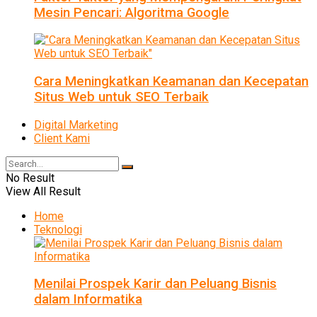
Mesin Pencari: Algoritma Google
Cara Meningkatkan Keamanan dan Kecepatan
Situs Web untuk SEO Terbaik
Digital Marketing
Client Kami
No Result
View All Result
Home
Teknologi
Menilai Prospek Karir dan Peluang Bisnis
dalam Informatika