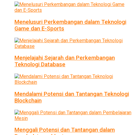
Menelusuri Perkembangan dalam Teknologi
Game dan E-Sports
Menjelajahi Sejarah dan Perkembangan
Teknologi Database
Mendalami Potensi dan Tantangan Teknologi
Blockchain
Menggali Potensi dan Tantangan dalam