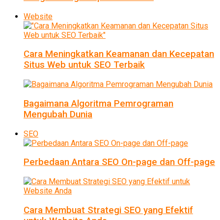
Website
Cara Meningkatkan Keamanan dan Kecepatan
Situs Web untuk SEO Terbaik
Bagaimana Algoritma Pemrograman
Mengubah Dunia
SEO
Perbedaan Antara SEO On-page dan Off-page
Cara Membuat Strategi SEO yang Efektif