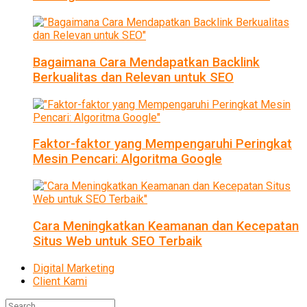
Bagaimana Cara Mendapatkan Backlink
Berkualitas dan Relevan untuk SEO
Faktor-faktor yang Mempengaruhi Peringkat
Mesin Pencari: Algoritma Google
Cara Meningkatkan Keamanan dan Kecepatan
Situs Web untuk SEO Terbaik
Digital Marketing
Client Kami