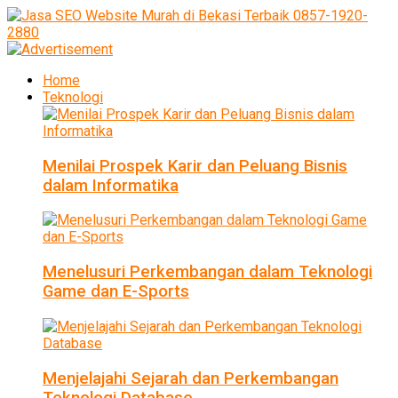
Home
Teknologi
Menilai Prospek Karir dan Peluang Bisnis
dalam Informatika
Menelusuri Perkembangan dalam Teknologi
Game dan E-Sports
Menjelajahi Sejarah dan Perkembangan
Teknologi Database