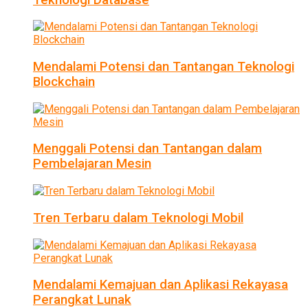
Mendalami Potensi dan Tantangan Teknologi
Blockchain
Menggali Potensi dan Tantangan dalam
Pembelajaran Mesin
Tren Terbaru dalam Teknologi Mobil
Mendalami Kemajuan dan Aplikasi Rekayasa
Perangkat Lunak