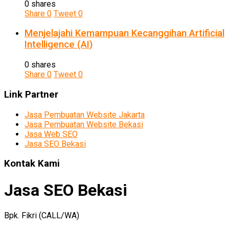
0 shares
Share
0
Tweet
0
Menjelajahi Kemampuan Kecanggihan Artificial
Intelligence (AI)
0 shares
Share
0
Tweet
0
Link Partner
Jasa Pembuatan Website Jakarta
Jasa Pembuatan Website Bekasi
Jasa Web SEO
Jasa SEO Bekasi
Kontak Kami
Jasa SEO Bekasi
Bpk. Fikri (CALL/WA)