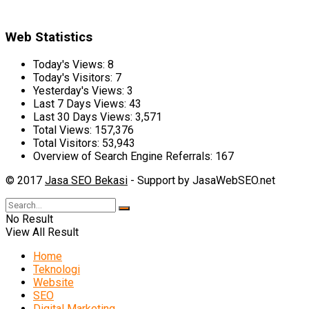
Web Statistics
Today's Views:
8
Today's Visitors:
7
Yesterday's Views:
3
Last 7 Days Views:
43
Last 30 Days Views:
3,571
Total Views:
157,376
Total Visitors:
53,943
Overview of Search Engine Referrals:
167
© 2017
Jasa SEO Bekasi
- Support by JasaWebSEO.net
No Result
View All Result
Home
Teknologi
Website
SEO
Digital Marketing