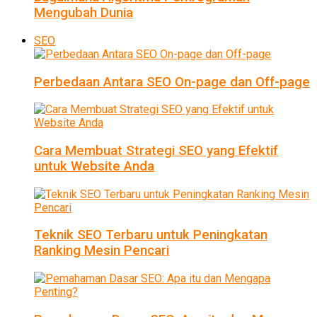
Mengubah Dunia
SEO
Perbedaan Antara SEO On-page dan Off-page
Cara Membuat Strategi SEO yang Efektif
untuk Website Anda
Teknik SEO Terbaru untuk Peningkatan
Ranking Mesin Pencari