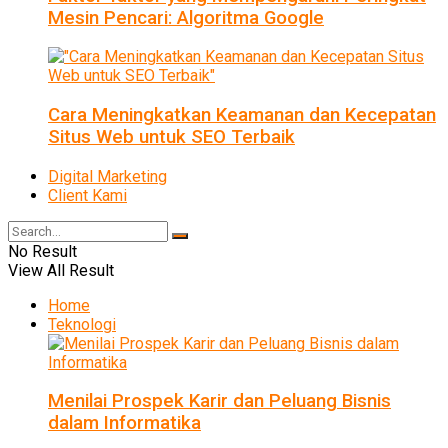
Mesin Pencari: Algoritma Google
Cara Meningkatkan Keamanan dan Kecepatan
Situs Web untuk SEO Terbaik
Digital Marketing
Client Kami
No Result
View All Result
Home
Teknologi
Menilai Prospek Karir dan Peluang Bisnis
dalam Informatika