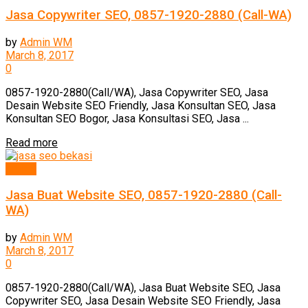
Jasa Copywriter SEO, 0857-1920-2880 (Call-WA)
by
Admin WM
March 8, 2017
0
0857-1920-2880(Call/WA), Jasa Copywriter SEO, Jasa
Desain Website SEO Friendly, Jasa Konsultan SEO, Jasa
Konsultan SEO Bogor, Jasa Konsultasi SEO, Jasa ...
Read more
Artikel
Jasa Buat Website SEO, 0857-1920-2880 (Call-
WA)
by
Admin WM
March 8, 2017
0
0857-1920-2880(Call/WA), Jasa Buat Website SEO, Jasa
Copywriter SEO, Jasa Desain Website SEO Friendly, Jasa