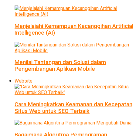
Menjelajahi Kemampuan Kecanggihan Artificial
Intelligence (AI)
Menilai Tantangan dan Solusi dalam
Pengembangan Aplikasi Mobile
Website
Cara Meningkatkan Keamanan dan Kecepatan
Situs Web untuk SEO Terbaik
Bagaimana Algoritma Pemrograman