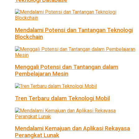
Mendalami Potensi dan Tantangan Teknologi
Blockchain
Menggali Potensi dan Tantangan dalam
Pembelajaran Mesin
Tren Terbaru dalam Teknologi Mobil
Mendalami Kemajuan dan Aplikasi Rekayasa
Perangkat Lunak