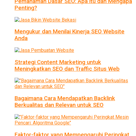
Pemahaman Dasar SEO: Apa itu dan Mengapa
Penting?
Mengukur dan Menilai Kinerja SEO Website
Anda
Strategi Content Marketing untuk
Meningkatkan SEO dan Traffic Situs Web
Bagaimana Cara Mendapatkan Backlink
Berkualitas dan Relevan untuk SEO
Faktor-faktor yang Mempengaruhi Peringkat