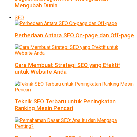
Mengubah Dunia
SEO
Perbedaan Antara SEO On-page dan Off-page
Cara Membuat Strategi SEO yang Efektif
untuk Website Anda
Teknik SEO Terbaru untuk Peningkatan
Ranking Mesin Pencari