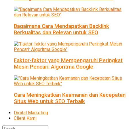
Bagaimana Cara Mendapatkan Backlink
Berkualitas dan Relevan untuk SEO
Faktor-faktor yang Mempengaruhi Peringkat
Mesin Pencari: Algoritma Google
Cara Meningkatkan Keamanan dan Kecepatan
Situs Web untuk SEO Terbaik
Digital Marketing
Client Kami