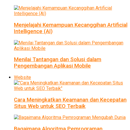
Menjelajahi Kemampuan Kecanggihan Artificial
Intelligence (AI)
Menilai Tantangan dan Solusi dalam
Pengembangan Aplikasi Mobile
Website
Cara Meningkatkan Keamanan dan Kecepatan
Situs Web untuk SEO Terbaik
Bagaimana Algoritma Pemrograman