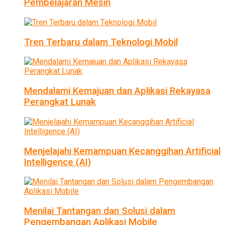
Pembelajaran Mesin
Tren Terbaru dalam Teknologi Mobil
Mendalami Kemajuan dan Aplikasi Rekayasa
Perangkat Lunak
Menjelajahi Kemampuan Kecanggihan Artificial
Intelligence (AI)
Menilai Tantangan dan Solusi dalam
Pengembangan Aplikasi Mobile