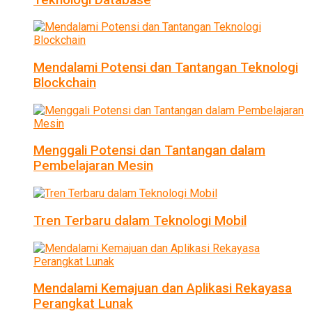
Mendalami Potensi dan Tantangan Teknologi
Blockchain
Menggali Potensi dan Tantangan dalam
Pembelajaran Mesin
Tren Terbaru dalam Teknologi Mobil
Mendalami Kemajuan dan Aplikasi Rekayasa
Perangkat Lunak