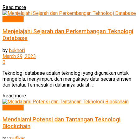
Read more
Teknologi
Menjelajahi Sejarah dan Perkembangan Teknologi
Database
by
bukhori
March 29, 2023
0
Teknologi database adalah teknologi yang digunakan untuk
mengelola, menyimpan, dan mengakses data secara efisien
dan teratur. Termasuk di dalamnya adalah ...
Read more
Teknologi
Mendalami Potensi dan Tantangan Teknologi
Blockchain
by
zulfikar