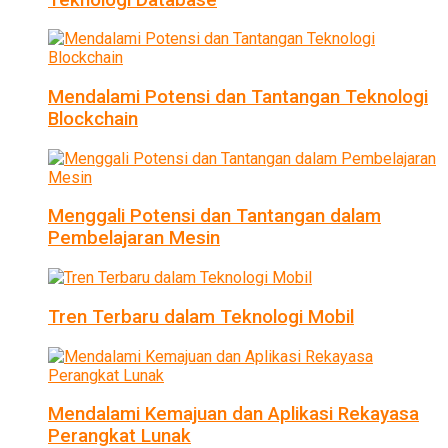
Mendalami Potensi dan Tantangan Teknologi
Blockchain
Menggali Potensi dan Tantangan dalam
Pembelajaran Mesin
Tren Terbaru dalam Teknologi Mobil
Mendalami Kemajuan dan Aplikasi Rekayasa
Perangkat Lunak