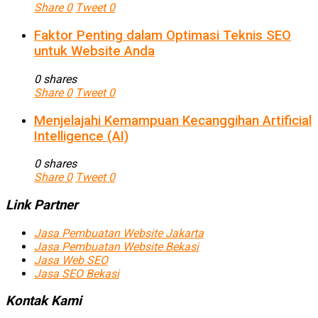
Share
0
Tweet
0
Faktor Penting dalam Optimasi Teknis SEO
untuk Website Anda
0 shares
Share
0
Tweet
0
Menjelajahi Kemampuan Kecanggihan Artificial
Intelligence (AI)
0 shares
Share
0
Tweet
0
Link Partner
Jasa Pembuatan Website Jakarta
Jasa Pembuatan Website Bekasi
Jasa Web SEO
Jasa SEO Bekasi
Kontak Kami