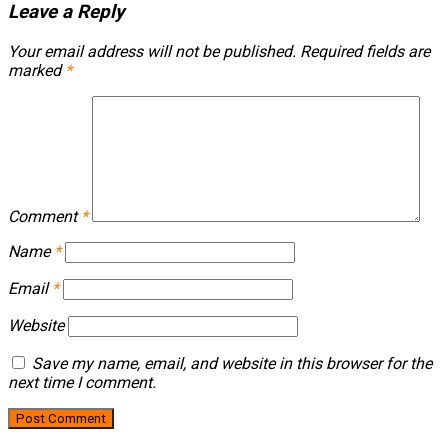
Leave a Reply
Your email address will not be published.
Required fields are
marked
*
Comment
*
Name
*
Email
*
Website
Save my name, email, and website in this browser for the
next time I comment.