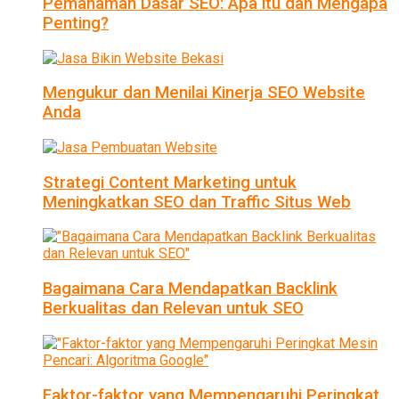
Pemahaman Dasar SEO: Apa itu dan Mengapa
Penting?
Mengukur dan Menilai Kinerja SEO Website
Anda
Strategi Content Marketing untuk
Meningkatkan SEO dan Traffic Situs Web
Bagaimana Cara Mendapatkan Backlink
Berkualitas dan Relevan untuk SEO
Faktor-faktor yang Mempengaruhi Peringkat