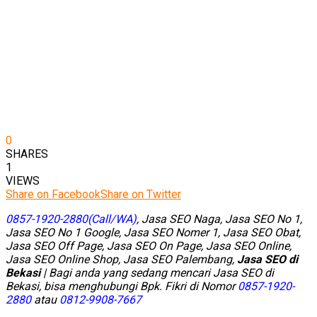
0
SHARES
1
VIEWS
Share on Facebook
Share on Twitter
0857-1920-2880(Call/WA)
, Jasa SEO Naga, Jasa SEO No 1,
Jasa SEO No 1 Google, Jasa SEO Nomer 1, Jasa SEO Obat,
Jasa SEO Off Page, Jasa SEO On Page, Jasa SEO Online,
Jasa SEO Online Shop, Jasa SEO Palembang,
Jasa SEO di
Bekasi
| Bagi anda yang sedang mencari
Jasa SEO di
Bekasi
, bisa menghubungi Bpk. Fikri di Nomor
0857-1920-
2880
atau
0812-9908-7667