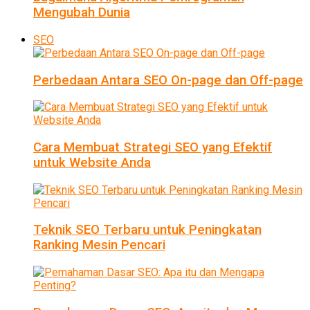
Mengubah Dunia
SEO
Perbedaan Antara SEO On-page dan Off-page
Cara Membuat Strategi SEO yang Efektif
untuk Website Anda
Teknik SEO Terbaru untuk Peningkatan
Ranking Mesin Pencari