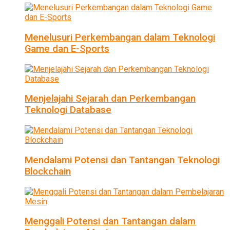
Menelusuri Perkembangan dalam Teknologi
Game dan E-Sports
Menjelajahi Sejarah dan Perkembangan
Teknologi Database
Mendalami Potensi dan Tantangan Teknologi
Blockchain
Menggali Potensi dan Tantangan dalam