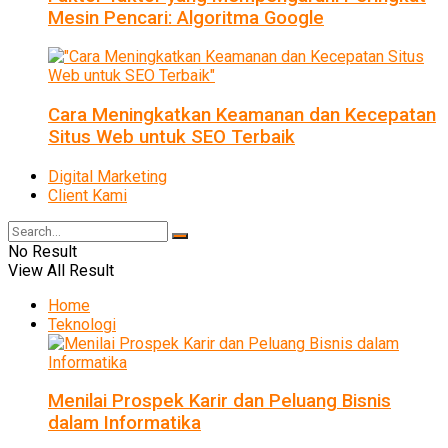
Mesin Pencari: Algoritma Google
Cara Meningkatkan Keamanan dan Kecepatan
Situs Web untuk SEO Terbaik
Digital Marketing
Client Kami
No Result
View All Result
Home
Teknologi
Menilai Prospek Karir dan Peluang Bisnis
dalam Informatika