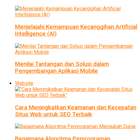
Menjelajahi Kemampuan Kecanggihan Artificial
Intelligence (AI)
Menilai Tantangan dan Solusi dalam
Pengembangan Aplikasi Mobile
Website
Cara Meningkatkan Keamanan dan Kecepatan
Situs Web untuk SEO Terbaik
Bagaimana Algoritma Pemrograman