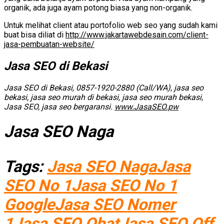
organik, ada juga ayam potong biasa yang non-organik.
Untuk melihat client atau portofolio web seo yang sudah kami
buat bisa diliat di
http://www.jakartawebdesain.com/client-
jasa-pembuatan-website/
Jasa SEO di Bekasi
Jasa SEO di Bekasi, 0857-1920-2880 (Call/WA), jasa seo
bekasi, jasa seo murah di bekasi, jasa seo murah bekasi,
Jasa SEO, jasa seo bergaransi.
www.JasaSEO.pw
Jasa SEO Naga
Tags:
Jasa SEO Naga
Jasa
SEO No 1
Jasa SEO No 1
Google
Jasa SEO Nomer
1
Jasa SEO Obat
Jasa SEO Off