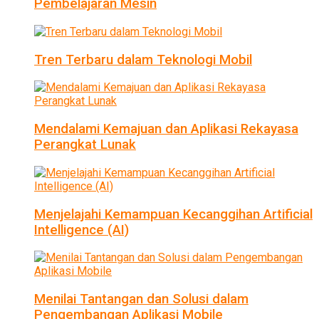
Pembelajaran Mesin
Tren Terbaru dalam Teknologi Mobil
Mendalami Kemajuan dan Aplikasi Rekayasa
Perangkat Lunak
Menjelajahi Kemampuan Kecanggihan Artificial
Intelligence (AI)
Menilai Tantangan dan Solusi dalam
Pengembangan Aplikasi Mobile