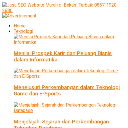
Home
Teknologi
Menilai Prospek Karir dan Peluang Bisnis
dalam Informatika
Menelusuri Perkembangan dalam Teknologi
Game dan E-Sports
Menjelajahi Sejarah dan Perkembangan
Teknologi Database