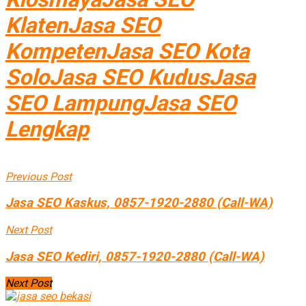
Klaten
Jasa SEO
Kompeten
Jasa SEO Kota
Solo
Jasa SEO Kudus
Jasa
SEO Lampung
Jasa SEO
Lengkap
Previous Post
Jasa SEO Kaskus, 0857-1920-2880 (Call-WA)
Next Post
Jasa SEO Kediri, 0857-1920-2880 (Call-WA)
Next Post