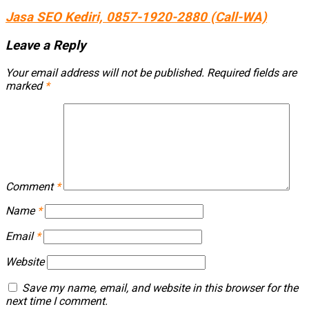
Jasa SEO Kediri, 0857-1920-2880 (Call-WA)
Leave a Reply
Your email address will not be published.
Required fields are
marked
*
Comment
*
Name
*
Email
*
Website
Save my name, email, and website in this browser for the
next time I comment.