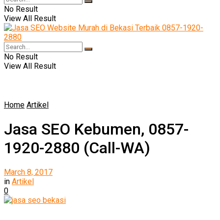
No Result
View All Result
No Result
View All Result
Home
Artikel
Jasa SEO Kebumen, 0857-
1920-2880 (Call-WA)
March 8, 2017
in
Artikel
0