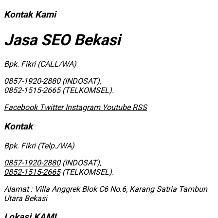
Kontak Kami
Jasa SEO Bekasi
Bpk. Fikri (CALL/WA)
0857-1920-2880 (INDOSAT),
0852-1515-2665 (TELKOMSEL).
Facebook
Twitter
Instagram
Youtube
RSS
Kontak
Bpk. Fikri (Telp./WA)
0857-1920-2880
(INDOSAT),
0852-1515-2665
(TELKOMSEL).
Alamat : Villa Anggrek Blok C6 No.6, Karang Satria Tambun
Utara Bekasi
Lokasi KAMI