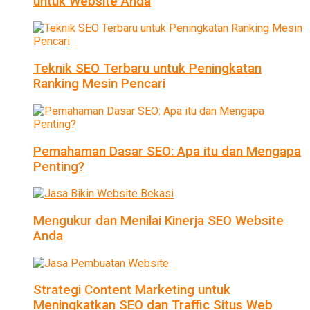
untuk Website Anda
Teknik SEO Terbaru untuk Peningkatan
Ranking Mesin Pencari
Pemahaman Dasar SEO: Apa itu dan Mengapa
Penting?
Mengukur dan Menilai Kinerja SEO Website
Anda
Strategi Content Marketing untuk
Meningkatkan SEO dan Traffic Situs Web