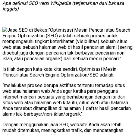
Apa definisi SEO versi Wikipedia (terjemahan dari bahasa
Inggris)
“Optimisasi Mesin Pencari atau Search
Engine Optimization (SEO) adalah sebuah proses untuk
mempengaruhi tingkat keterlihatan (visibilitas) sebuah situs
web atau sebuah halaman web di hasil pencarian alami (sering
disebut juga dengan pencarian tak-berbayar, pencarian non-
iklan, atau pencarian organik) dari sebuah mesin pencari.”
Istilah dengan kata-kata kita sendiri, Optimisasi Mesin
Pencari atau Search Engine Optimization/SEO adalah:
“melakukan proses berupa aktifitas tertentu terhadap situs
web atau halaman web Anda agar ketika para pengguna
internet mencari sesuatu yang berhubungan dengan isi dari
situs web atau halaman web kita itu, situs web atau halaman
Anda tersebut ditampilkan di halaman 1 daftar hasil pencarian
alami/tak-berbayar/non-iklan/organik”.
Dengan menggunakan jasa SEO, website Anda akan lebih
mudah ditemukan, meningkatkan trafik, dan mendatangkan