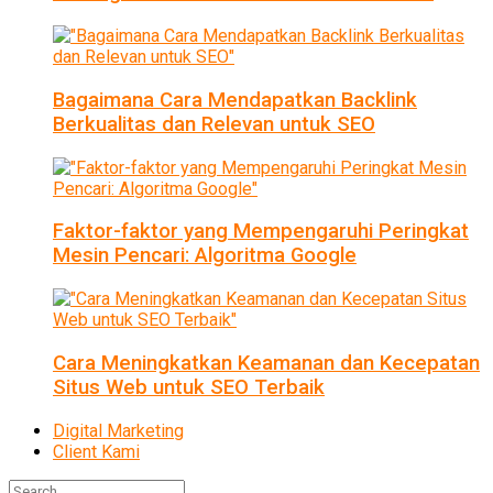
Bagaimana Cara Mendapatkan Backlink
Berkualitas dan Relevan untuk SEO
Faktor-faktor yang Mempengaruhi Peringkat
Mesin Pencari: Algoritma Google
Cara Meningkatkan Keamanan dan Kecepatan
Situs Web untuk SEO Terbaik
Digital Marketing
Client Kami