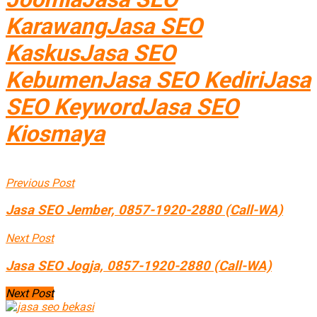
Karawang
Jasa SEO
Kaskus
Jasa SEO
Kebumen
Jasa SEO Kediri
Jasa
SEO Keyword
Jasa SEO
Kiosmaya
Previous Post
Jasa SEO Jember, 0857-1920-2880 (Call-WA)
Next Post
Jasa SEO Jogja, 0857-1920-2880 (Call-WA)
Next Post