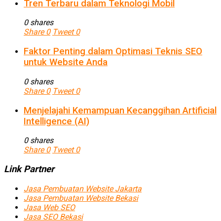
Tren Terbaru dalam Teknologi Mobil
0 shares
Share
0
Tweet
0
Faktor Penting dalam Optimasi Teknis SEO
untuk Website Anda
0 shares
Share
0
Tweet
0
Menjelajahi Kemampuan Kecanggihan Artificial
Intelligence (AI)
0 shares
Share
0
Tweet
0
Link Partner
Jasa Pembuatan Website Jakarta
Jasa Pembuatan Website Bekasi
Jasa Web SEO
Jasa SEO Bekasi