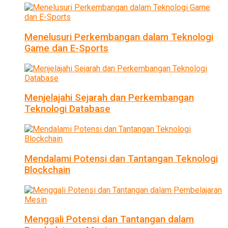
Menelusuri Perkembangan dalam Teknologi
Game dan E-Sports
Menjelajahi Sejarah dan Perkembangan
Teknologi Database
Mendalami Potensi dan Tantangan Teknologi
Blockchain
Menggali Potensi dan Tantangan dalam