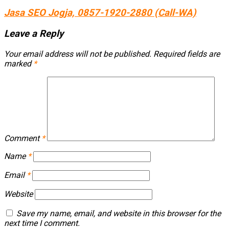
Jasa SEO Jogja, 0857-1920-2880 (Call-WA)
Leave a Reply
Your email address will not be published.
Required fields are
marked
*
Comment
*
Name
*
Email
*
Website
Save my name, email, and website in this browser for the
next time I comment.