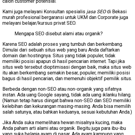
calon customer potensial.
Kami juga melayani Konsultan spesialis
jasa SEO
di Bekasi
murah profesional bergaransi untuk UKM dan Corporate juga
melayani belajar/kursus privat SEO.
Mengapa SEO disebut alami atau organik?
Karena SEO adalah proses yang tumbuh dan berkembang.
Dimulai dari sebuah situs web yang baru Anda daftarkan
domain dan hostingnya. Situs yang tidak populer, tidak
memiliki posisi apapun di hasil pencarian internet. Tapi jika
situs web tersebut dioptimisasi dengan baik, maka situs web
itu akan berkembang semakin besar, populer, memiliki posisi
bagus di hasil pencarian, dan memenuhi objektif pemilik situs.
Berbeda dengan non-SEO atau non-organik yang sifatnya
instan. Ada uang Google sayang, tidak ada uang iklanku hilang.
(Namun tetap harus diingat bahwa non-SEO dan SEO memiliki
kelebihan dan kekurangan masing-masing. Anda bisa memilih
salah satunya, atau bahkan keduanya, sesuai kebutuhan Anda.)
Jika Anda suka memelihara hewan misalnya kucing, maka
Anda paham arti alami atau organik. Begitu juga para ibu-ibu
yang suka belanja ayam di pasar. Ada ayam kampung yang