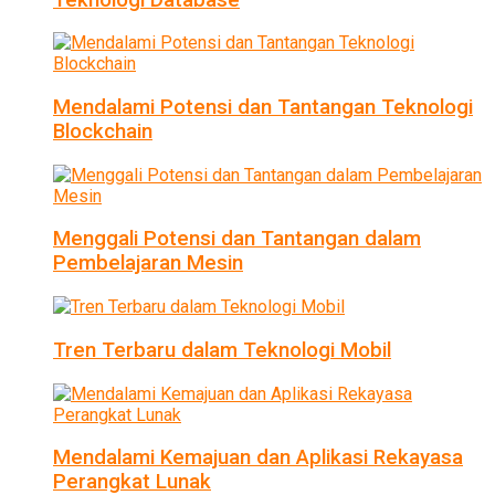
Mendalami Potensi dan Tantangan Teknologi
Blockchain
Menggali Potensi dan Tantangan dalam
Pembelajaran Mesin
Tren Terbaru dalam Teknologi Mobil
Mendalami Kemajuan dan Aplikasi Rekayasa
Perangkat Lunak