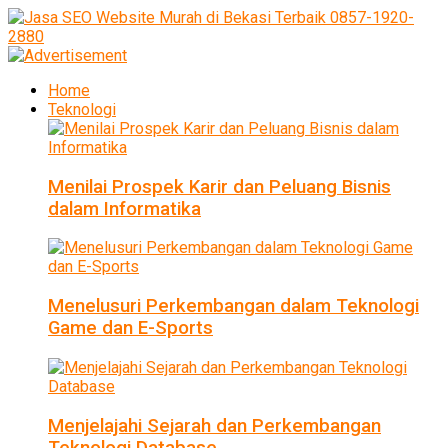
Home
Teknologi
Menilai Prospek Karir dan Peluang Bisnis
dalam Informatika
Menelusuri Perkembangan dalam Teknologi
Game dan E-Sports
Menjelajahi Sejarah dan Perkembangan
Teknologi Database