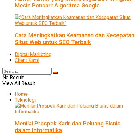
Mesin Pencari: Algoritma Google
Cara Meningkatkan Keamanan dan Kecepatan
Situs Web untuk SEO Terbaik
Digital Marketing
Client Kami
No Result
View All Result
Home
Teknologi
Menilai Prospek Karir dan Peluang Bisnis
dalam Informatika