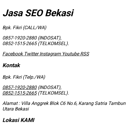
Jasa SEO Bekasi
Bpk. Fikri (CALL/WA)
0857-1920-2880 (INDOSAT),
0852-1515-2665 (TELKOMSEL).
Facebook
Twitter
Instagram
Youtube
RSS
Kontak
Bpk. Fikri (Telp./WA)
0857-1920-2880
(INDOSAT),
0852-1515-2665
(TELKOMSEL).
Alamat : Villa Anggrek Blok C6 No.6, Karang Satria Tambun
Utara Bekasi
Lokasi KAMI