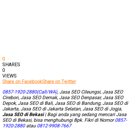
0
SHARES
0
VIEWS
Share on Facebook
Share on Twitter
0857-1920-2880(Call/WA)
, Jasa SEO Cileungsi, Jasa SEO
Cirebon, Jasa SEO Demak, Jasa SEO Denpasar, Jasa SEO
Depok, Jasa SEO di Bali, Jasa SEO di Bandung, Jasa SEO di
Jakarta, Jasa SEO di Jakarta Selatan, Jasa SEO di Jogja,
Jasa SEO di Bekasi
| Bagi anda yang sedang mencari
Jasa
SEO di Bekasi
, bisa menghubungi Bpk. Fikri di Nomor
0857-
1920-2880
atau
0812-9908-7667