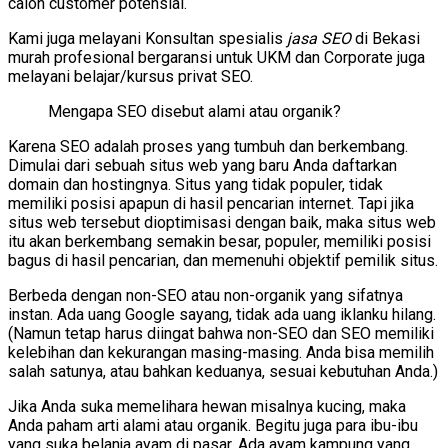
calon customer potensial.
Kami juga melayani Konsultan spesialis
jasa SEO
di Bekasi
murah profesional bergaransi untuk UKM dan Corporate juga
melayani belajar/kursus privat SEO.
Mengapa SEO disebut alami atau organik?
Karena SEO adalah proses yang tumbuh dan berkembang.
Dimulai dari sebuah situs web yang baru Anda daftarkan
domain dan hostingnya. Situs yang tidak populer, tidak
memiliki posisi apapun di hasil pencarian internet. Tapi jika
situs web tersebut dioptimisasi dengan baik, maka situs web
itu akan berkembang semakin besar, populer, memiliki posisi
bagus di hasil pencarian, dan memenuhi objektif pemilik situs.
Berbeda dengan non-SEO atau non-organik yang sifatnya
instan. Ada uang Google sayang, tidak ada uang iklanku hilang.
(Namun tetap harus diingat bahwa non-SEO dan SEO memiliki
kelebihan dan kekurangan masing-masing. Anda bisa memilih
salah satunya, atau bahkan keduanya, sesuai kebutuhan Anda.)
Jika Anda suka memelihara hewan misalnya kucing, maka
Anda paham arti alami atau organik. Begitu juga para ibu-ibu
yang suka belanja ayam di pasar. Ada ayam kampung yang