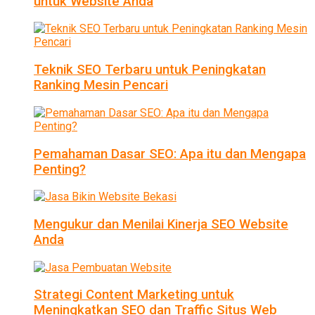
untuk Website Anda
Teknik SEO Terbaru untuk Peningkatan
Ranking Mesin Pencari
Pemahaman Dasar SEO: Apa itu dan Mengapa
Penting?
Mengukur dan Menilai Kinerja SEO Website
Anda
Strategi Content Marketing untuk
Meningkatkan SEO dan Traffic Situs Web