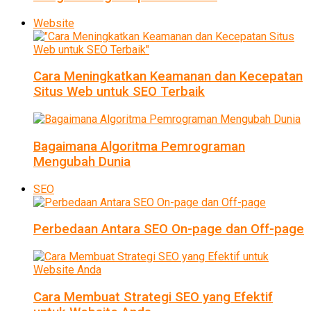
Website
Cara Meningkatkan Keamanan dan Kecepatan
Situs Web untuk SEO Terbaik
Bagaimana Algoritma Pemrograman
Mengubah Dunia
SEO
Perbedaan Antara SEO On-page dan Off-page
Cara Membuat Strategi SEO yang Efektif