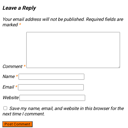
Leave a Reply
Your email address will not be published.
Required fields are
marked
*
Comment
*
Name
*
Email
*
Website
Save my name, email, and website in this browser for the
next time I comment.