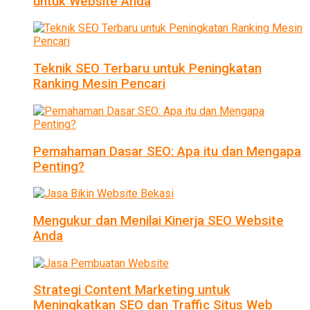
untuk Website Anda
Teknik SEO Terbaru untuk Peningkatan
Ranking Mesin Pencari
Pemahaman Dasar SEO: Apa itu dan Mengapa
Penting?
Mengukur dan Menilai Kinerja SEO Website
Anda
Strategi Content Marketing untuk
Meningkatkan SEO dan Traffic Situs Web