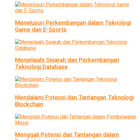
Menelusuri Perkembangan dalam Teknologi
Game dan E-Sports
Menjelajahi Sejarah dan Perkembangan
Teknologi Database
Mendalami Potensi dan Tantangan Teknologi
Blockchain
Menggali Potensi dan Tantangan dalam