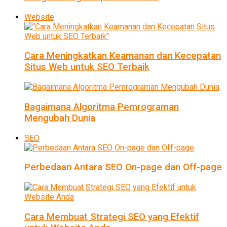
Website
Cara Meningkatkan Keamanan dan Kecepatan
Situs Web untuk SEO Terbaik
Bagaimana Algoritma Pemrograman
Mengubah Dunia
SEO
Perbedaan Antara SEO On-page dan Off-page
Cara Membuat Strategi SEO yang Efektif