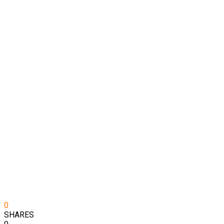
0
SHARES