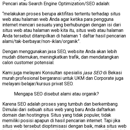
Pencari atau Search Engine Optimization/SEO adalah:
“melakukan proses berupa aktifitas tertentu terhadap situs
web atau halaman web Anda agar ketika para pengguna
internet mencari sesuatu yang berhubungan dengan isi dari
situs web atau halaman web kita itu, situs web atau halaman
Anda tersebut ditampilkan di halaman 1 daftar hasil pencarian
alami/tak-berbayar/non-iklan/organik”.
Dengan menggunakan jasa SEO, website Anda akan lebih
mudah ditemukan, meningkatkan trafik, dan mendatangkan
calon customer potensial.
Kami juga melayani Konsultan spesialis
jasa SEO
di Bekasi
murah profesional bergaransi untuk UKM dan Corporate juga
melayani belajar/kursus privat SEO.
Mengapa SEO disebut alami atau organik?
Karena SEO adalah proses yang tumbuh dan berkembang.
Dimulai dari sebuah situs web yang baru Anda daftarkan
domain dan hostingnya. Situs yang tidak populer, tidak
memiliki posisi apapun di hasil pencarian internet. Tapi jika
situs web tersebut dioptimisasi dengan baik, maka situs web