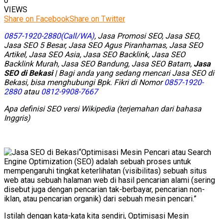
0
VIEWS
Share on Facebook
Share on Twitter
0857-1920-2880(Call/WA)
, Jasa Promosi SEO, Jasa SEO,
Jasa SEO 5 Besar, Jasa SEO Agus Piranhamas, Jasa SEO
Artikel, Jasa SEO Asia, Jasa SEO Backlink, Jasa SEO
Backlink Murah, Jasa SEO Bandung, Jasa SEO Batam,
Jasa
SEO di Bekasi
| Bagi anda yang sedang mencari
Jasa SEO di
Bekasi
, bisa menghubungi Bpk. Fikri di Nomor
0857-1920-
2880
atau
0812-9908-7667
Apa definisi SEO versi Wikipedia (terjemahan dari bahasa
Inggris)
“Optimisasi Mesin Pencari atau Search
Engine Optimization (SEO) adalah sebuah proses untuk
mempengaruhi tingkat keterlihatan (visibilitas) sebuah situs
web atau sebuah halaman web di hasil pencarian alami (sering
disebut juga dengan pencarian tak-berbayar, pencarian non-
iklan, atau pencarian organik) dari sebuah mesin pencari.”
Istilah dengan kata-kata kita sendiri, Optimisasi Mesin