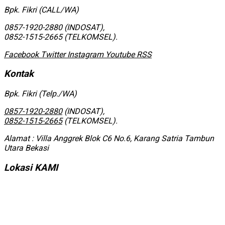
Bpk. Fikri (CALL/WA)
0857-1920-2880 (INDOSAT),
0852-1515-2665 (TELKOMSEL).
Facebook
Twitter
Instagram
Youtube
RSS
Kontak
Bpk. Fikri (Telp./WA)
0857-1920-2880
(INDOSAT),
0852-1515-2665
(TELKOMSEL).
Alamat : Villa Anggrek Blok C6 No.6, Karang Satria Tambun
Utara Bekasi
Lokasi KAMI