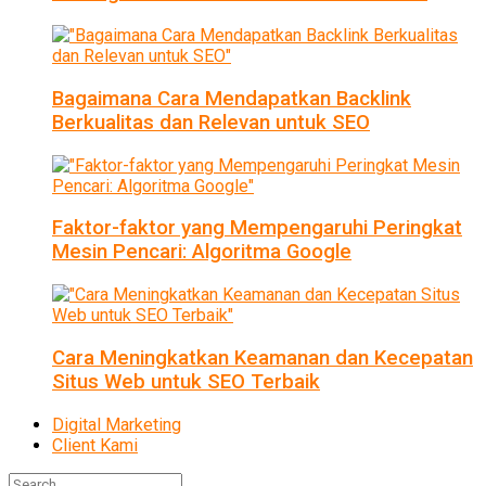
Bagaimana Cara Mendapatkan Backlink
Berkualitas dan Relevan untuk SEO
Faktor-faktor yang Mempengaruhi Peringkat
Mesin Pencari: Algoritma Google
Cara Meningkatkan Keamanan dan Kecepatan
Situs Web untuk SEO Terbaik
Digital Marketing
Client Kami