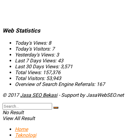
Web Statistics
Today's Views:
8
Today's Visitors:
7
Yesterday's Views:
3
Last 7 Days Views:
43
Last 30 Days Views:
3,571
Total Views:
157,376
Total Visitors:
53,943
Overview of Search Engine Referrals:
167
© 2017
Jasa SEO Bekasi
- Support by JasaWebSEO.net
No Result
View All Result
Home
Teknologi