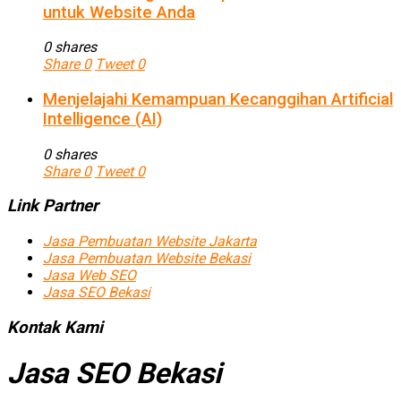
untuk Website Anda
0 shares
Share
0
Tweet
0
Menjelajahi Kemampuan Kecanggihan Artificial
Intelligence (AI)
0 shares
Share
0
Tweet
0
Link Partner
Jasa Pembuatan Website Jakarta
Jasa Pembuatan Website Bekasi
Jasa Web SEO
Jasa SEO Bekasi
Kontak Kami
Jasa SEO Bekasi