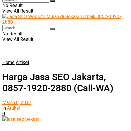
No Result
View All Result
No Result
View All Result
Home
Artikel
Harga Jasa SEO Jakarta,
0857-1920-2880 (Call-WA)
March 8, 2017
in
Artikel
0