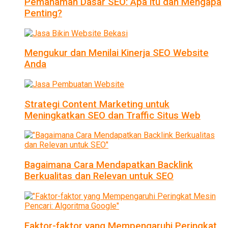
Pemahaman Dasar SEO: Apa itu dan Mengapa
Penting?
Mengukur dan Menilai Kinerja SEO Website
Anda
Strategi Content Marketing untuk
Meningkatkan SEO dan Traffic Situs Web
Bagaimana Cara Mendapatkan Backlink
Berkualitas dan Relevan untuk SEO
Faktor-faktor yang Mempengaruhi Peringkat