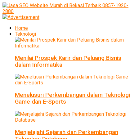
Home
Teknologi
Menilai Prospek Karir dan Peluang Bisnis
dalam Informatika
Menelusuri Perkembangan dalam Teknologi
Game dan E-Sports
Menjelajahi Sejarah dan Perkembangan
Teknologi Database