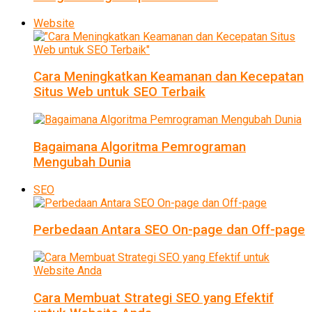
Website
Cara Meningkatkan Keamanan dan Kecepatan
Situs Web untuk SEO Terbaik
Bagaimana Algoritma Pemrograman
Mengubah Dunia
SEO
Perbedaan Antara SEO On-page dan Off-page
Cara Membuat Strategi SEO yang Efektif