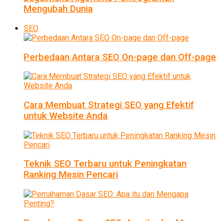
Mengubah Dunia
SEO
Perbedaan Antara SEO On-page dan Off-page
Cara Membuat Strategi SEO yang Efektif
untuk Website Anda
Teknik SEO Terbaru untuk Peningkatan
Ranking Mesin Pencari