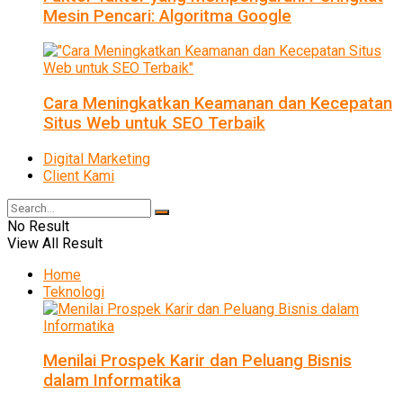
Mesin Pencari: Algoritma Google
Cara Meningkatkan Keamanan dan Kecepatan
Situs Web untuk SEO Terbaik
Digital Marketing
Client Kami
No Result
View All Result
Home
Teknologi
Menilai Prospek Karir dan Peluang Bisnis
dalam Informatika