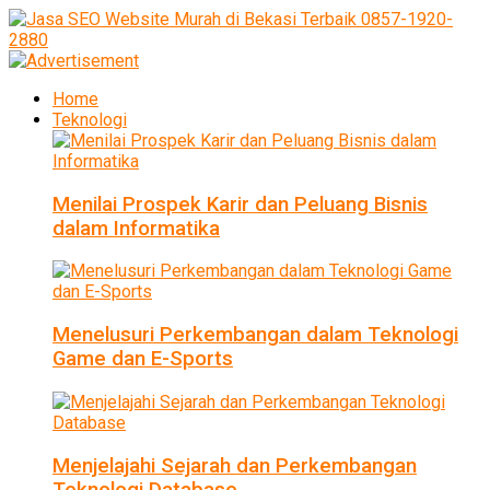
Home
Teknologi
Menilai Prospek Karir dan Peluang Bisnis
dalam Informatika
Menelusuri Perkembangan dalam Teknologi
Game dan E-Sports
Menjelajahi Sejarah dan Perkembangan
Teknologi Database