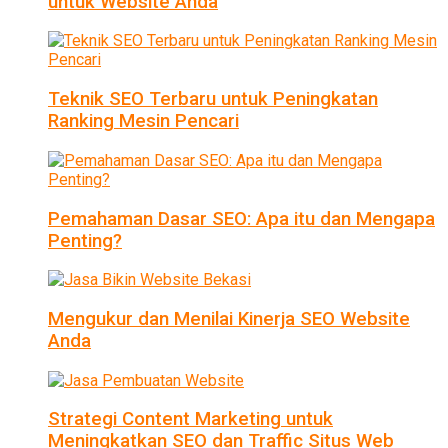
untuk Website Anda
Teknik SEO Terbaru untuk Peningkatan
Ranking Mesin Pencari
Pemahaman Dasar SEO: Apa itu dan Mengapa
Penting?
Mengukur dan Menilai Kinerja SEO Website
Anda
Strategi Content Marketing untuk
Meningkatkan SEO dan Traffic Situs Web