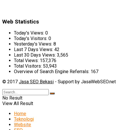
Web Statistics
Today's Views:
0
Today's Visitors:
0
Yesterday's Views:
8
Last 7 Days Views:
42
Last 30 Days Views:
3,565
Total Views:
157,376
Total Visitors:
53,943
Overview of Search Engine Referrals:
167
© 2017
Jasa SEO Bekasi
- Support by JasaWebSEO.net
No Result
View All Result
Home
Teknologi
Website