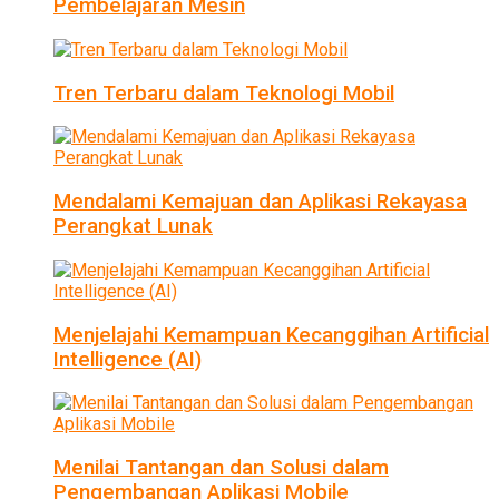
Pembelajaran Mesin
Tren Terbaru dalam Teknologi Mobil
Mendalami Kemajuan dan Aplikasi Rekayasa
Perangkat Lunak
Menjelajahi Kemampuan Kecanggihan Artificial
Intelligence (AI)
Menilai Tantangan dan Solusi dalam
Pengembangan Aplikasi Mobile