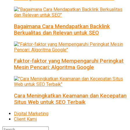
Bagaimana Cara Mendapatkan Backlink
Berkualitas dan Relevan untuk SEO
Faktor-faktor yang Mempengaruhi Peringkat
Mesin Pencari: Algoritma Google
Cara Meningkatkan Keamanan dan Kecepatan
Situs Web untuk SEO Terbaik
Digital Marketing
Client Kami