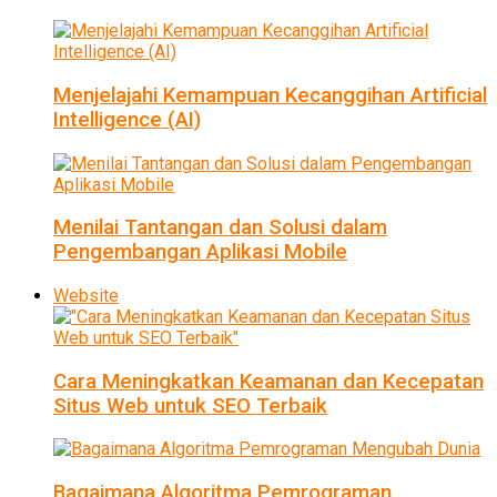
Menjelajahi Kemampuan Kecanggihan Artificial
Intelligence (AI)
Menilai Tantangan dan Solusi dalam
Pengembangan Aplikasi Mobile
Website
Cara Meningkatkan Keamanan dan Kecepatan
Situs Web untuk SEO Terbaik
Bagaimana Algoritma Pemrograman