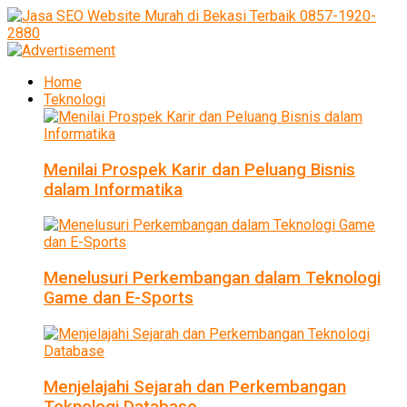
Home
Teknologi
Menilai Prospek Karir dan Peluang Bisnis
dalam Informatika
Menelusuri Perkembangan dalam Teknologi
Game dan E-Sports
Menjelajahi Sejarah dan Perkembangan
Teknologi Database