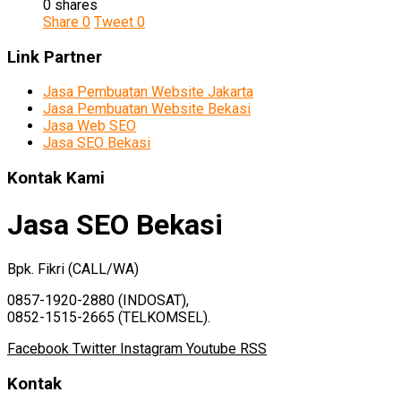
0 shares
Share
0
Tweet
0
Link Partner
Jasa Pembuatan Website Jakarta
Jasa Pembuatan Website Bekasi
Jasa Web SEO
Jasa SEO Bekasi
Kontak Kami
Jasa SEO Bekasi
Bpk. Fikri (CALL/WA)
0857-1920-2880 (INDOSAT),
0852-1515-2665 (TELKOMSEL).
Facebook
Twitter
Instagram
Youtube
RSS
Kontak