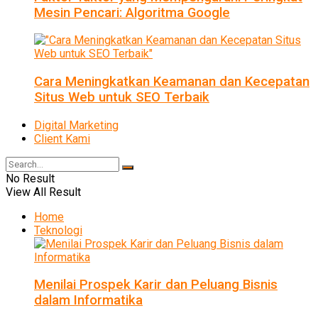
Mesin Pencari: Algoritma Google
Cara Meningkatkan Keamanan dan Kecepatan
Situs Web untuk SEO Terbaik
Digital Marketing
Client Kami
No Result
View All Result
Home
Teknologi
Menilai Prospek Karir dan Peluang Bisnis
dalam Informatika