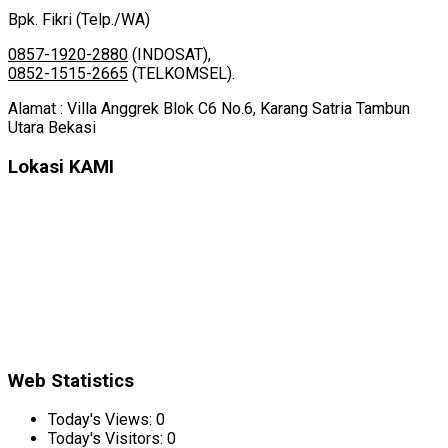
Bpk. Fikri (Telp./WA)
0857-1920-2880
(INDOSAT),
0852-1515-2665
(TELKOMSEL).
Alamat : Villa Anggrek Blok C6 No.6, Karang Satria Tambun
Utara Bekasi
Lokasi KAMI
Web Statistics
Today's Views:
0
Today's Visitors:
0