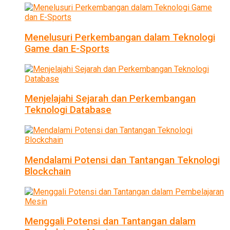
Menelusuri Perkembangan dalam Teknologi
Game dan E-Sports
Menjelajahi Sejarah dan Perkembangan
Teknologi Database
Mendalami Potensi dan Tantangan Teknologi
Blockchain
Menggali Potensi dan Tantangan dalam