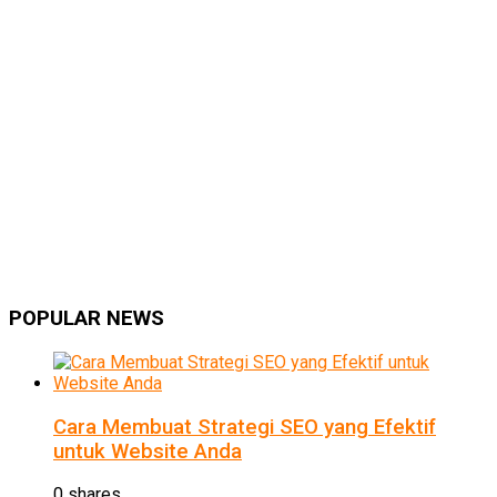
POPULAR NEWS
Cara Membuat Strategi SEO yang Efektif
untuk Website Anda
0 shares