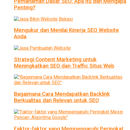
Pemahaman Dasar SEO: Apa itu dan Mengapa
Penting?
Mengukur dan Menilai Kinerja SEO Website
Anda
Strategi Content Marketing untuk
Meningkatkan SEO dan Traffic Situs Web
Bagaimana Cara Mendapatkan Backlink
Berkualitas dan Relevan untuk SEO
Faktor-faktor yang Mempengaruhi Peringkat