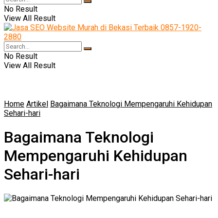
No Result
View All Result
No Result
View All Result
Home
Artikel
Bagaimana Teknologi Mempengaruhi Kehidupan
Sehari-hari
Bagaimana Teknologi
Mempengaruhi Kehidupan
Sehari-hari