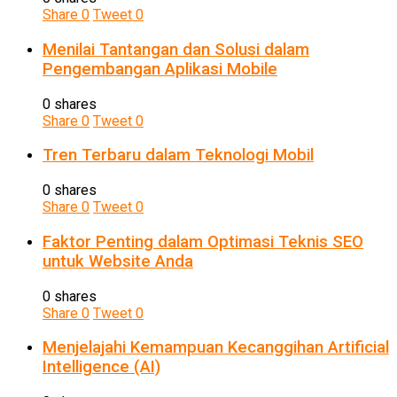
Share
0
Tweet
0
Menilai Tantangan dan Solusi dalam
Pengembangan Aplikasi Mobile
0 shares
Share
0
Tweet
0
Tren Terbaru dalam Teknologi Mobil
0 shares
Share
0
Tweet
0
Faktor Penting dalam Optimasi Teknis SEO
untuk Website Anda
0 shares
Share
0
Tweet
0
Menjelajahi Kemampuan Kecanggihan Artificial
Intelligence (AI)